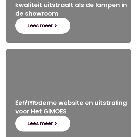
kwaliteit uitstraalt als de lampen in
de showroom
Lees meer
Klantcase
Een moderne website en uitstraling
voor Het GIMOES
Lees meer