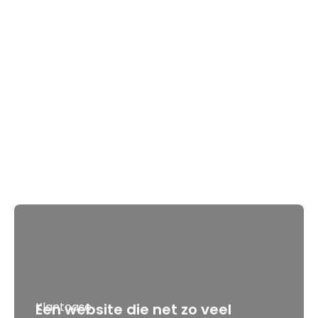
Klantcase
Een website die net zo veel