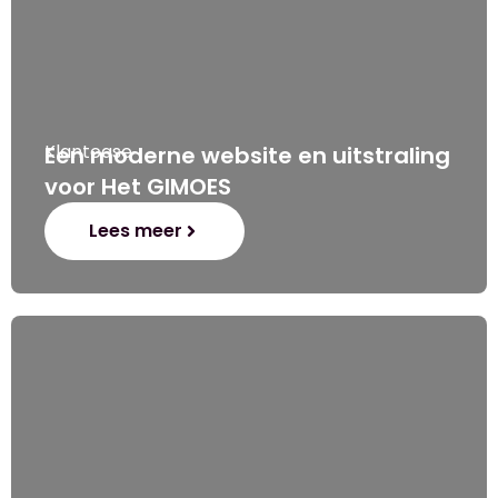
Klantcase
Een moderne website en uitstraling
voor Het GIMOES
Lees meer