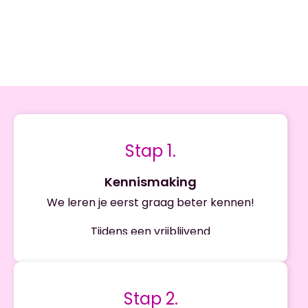
Stap 1.
Kennismaking
We leren je eerst graag beter kennen!
Tijdens een vrijblijvend
kennismakingsgesprek bespreken we jouw
wensen en doelstellingen op het gebied van
marketing. Dit gesprek biedt de gelegenheid
Stap 2.