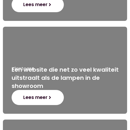
Lees meer
Klantcase
Een website die net zo veel kwaliteit
uitstraalt als de lampen in de
showroom
Lees meer