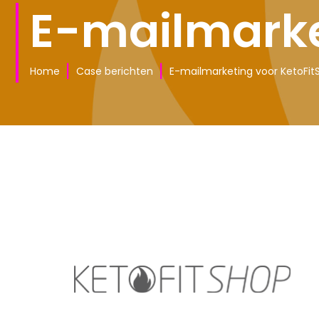
E-mailmarke
|
|
Home
Case berichten
E-mailmarketing voor KetoFit