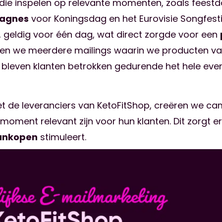
 die inspelen op relevante momenten, zoals fees
agnes
voor Koningsdag en het Eurovisie Songfest
, geldig voor één dag, wat direct zorgde voor een
den we meerdere mailings waarin we producten van 
Zo bleven klanten betrokken gedurende het hele ev
de leveranciers van KetoFitShop, creëren we camp
moment relevant zijn voor hun klanten. Dit zorgt e
ankopen
stimuleert.