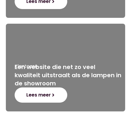
Lees meer
Klantcase
Een website die net zo veel
kwaliteit uitstraalt als de lampen in
de showroom
Lees meer