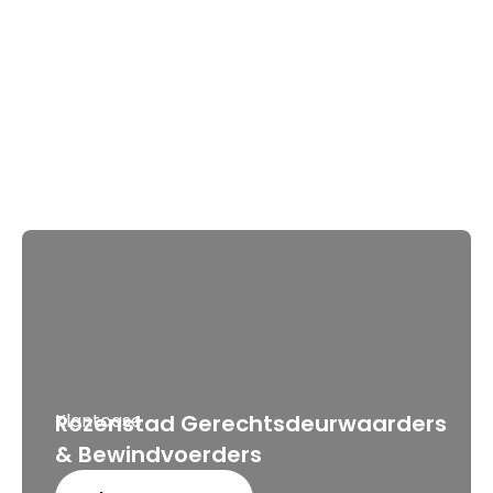
Klantcase
Rozenstad Gerechtsdeurwaarders
& Bewindvoerders