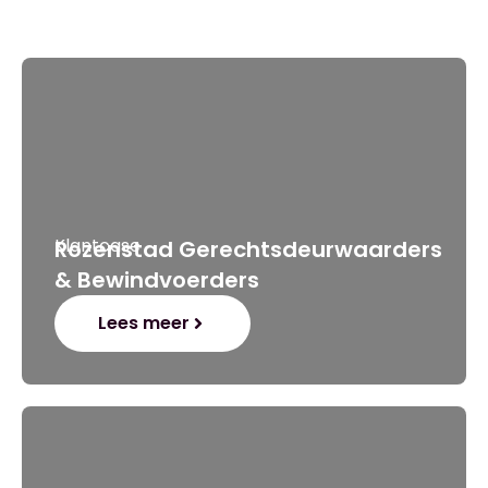
Klantcase
Rozenstad Gerechtsdeurwaarders
& Bewindvoerders
Lees meer