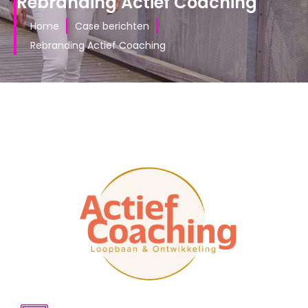
Rebranding Actief Coaching
|
|
Home
Case berichten
Rebranding Actief Coaching